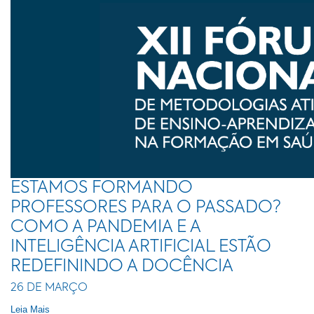
ESTAMOS FORMANDO
PROFESSORES PARA O PASSADO?
COMO A PANDEMIA E A
INTELIGÊNCIA ARTIFICIAL ESTÃO
REDEFININDO A DOCÊNCIA
26 DE MARÇO
Leia Mais