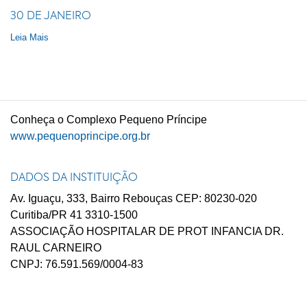
30 DE JANEIRO
Leia Mais
C
onheça o
C
omplexo
P
equeno
P
ríncipe
www.pequenoprincipe.org.br
DADOS DA INSTITUIÇÃO
Av. Iguaçu, 333, Bairro Rebouças CEP: 80230-020
Curitiba/PR 41 3310-1500
ASSOCIAÇÃO HOSPITALAR DE PROT INFANCIA DR.
RAUL CARNEIRO
CNPJ: 76.591.569/0004-83