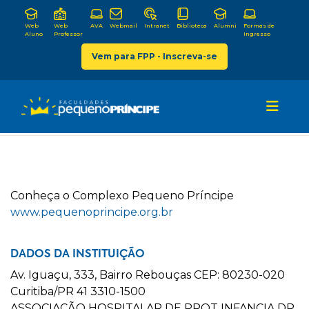
Web
Web
AVA
Webmail
Intranet
Biblioteca
Alumni
Formas de
Aluno
Professor
Ingresso
Vem para FPP - Inscreva-se
C
onheça o
C
omplexo
P
equeno
P
ríncipe
www.pequenoprincipe.org.br
DADOS DA INSTITUIÇÃO
Av. Iguaçu, 333, Bairro Rebouças CEP: 80230-020
Curitiba/PR 41 3310-1500
ASSOCIAÇÃO HOSPITALAR DE PROT INFANCIA DR.