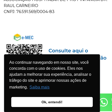
RAUL CARNEIRO
CNPJ: 76.591.569/0004-83
Ao continuar navegando em nosso site, você
concorda com o uso de cookies. Eles nos
ajudam a melhorar sua experiência, analisar o
tráfego do site e aprimorar nossas ações de
marketing.
Saiba mais
Ok, entendi!
© 2023 Faculdade Pequeno Príncipe - Todos os direitos
reservados. Desenvolvido por
Agência WDK