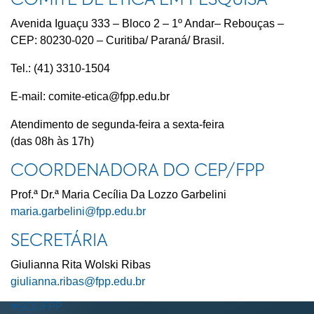
COMITÊ DE ÉTICA EM PESQUISA
Avenida Iguaçu 333 – Bloco 2 – 1º Andar– Rebouças –
CEP: 80230-020 – Curitiba/ Paraná/ Brasil.
Tel.: (41) 3310-1504
E-mail:
comite-etica@fpp.edu.br
Atendimento de segunda-feira a sexta-feira
(das 08h às 17h)
COORDENADORA DO CEP/FPP
Prof.ª Dr.ª Maria Cecília Da Lozzo Garbelini
maria.garbelini@fpp.edu.br
SECRETÁRIA
Giulianna Rita Wolski Ribas
giulianna.ribas@fpp.edu.br
#SOUFPP