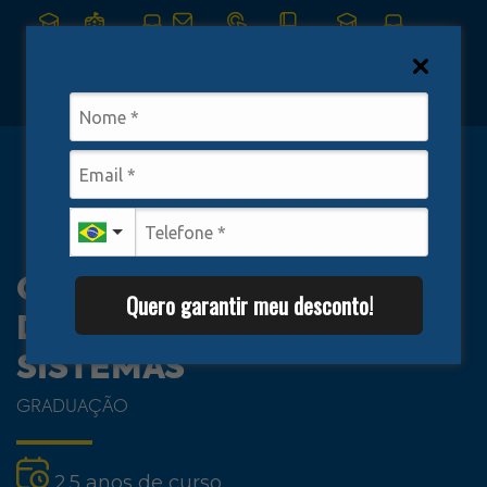
Web
Web
AVA
Webmail
Intranet
Biblioteca
Alumni
Formas de
Aluno
Professor
Ingresso
Vem para FPP - Inscreva-se
CURSO DE ANÁLISE E
Quero garantir meu desconto!
DESENVOLVIMENTO DE
SISTEMAS
GRADUAÇÃO
2.5 anos de curso