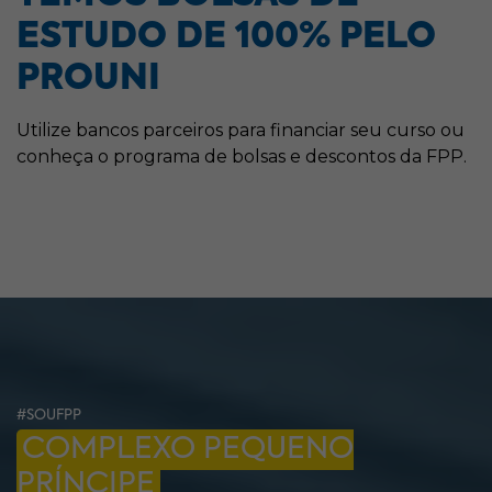
– Gerente de Projetos de Software;
ESTUDO DE 100% PELO
– Administração de Banco de Dados.
PROUNI
Utilize bancos parceiros para financiar seu curso ou
conheça o programa de bolsas e descontos da FPP.
#SOUFPP
COMPLEXO PEQUENO
PRÍNCIPE