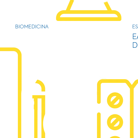
BIOMEDICINA
ES
E
D