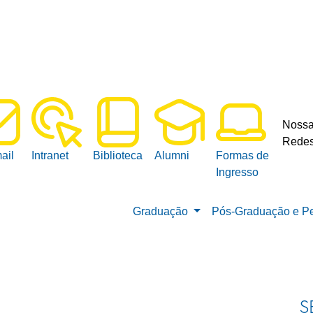
Noss
Redes
ail
Intranet
Biblioteca
Alumni
Formas de
Ingresso
Graduação
Pós-Graduação e P
S