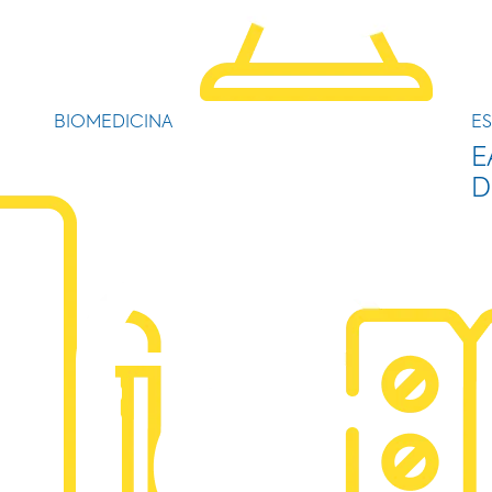
BIOMEDICINA
ES
E
D