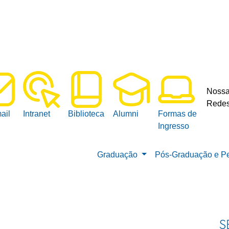
Noss
Redes
ail
Intranet
Biblioteca
Alumni
Formas de
Ingresso
Graduação
Pós-Graduação e P
S