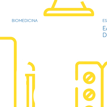
BIOMEDICINA
ES
E
D