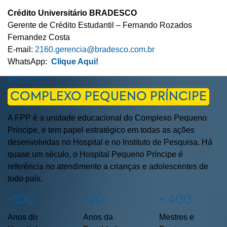
Crédito Universitário BRADESCO
Gerente de Crédito Estudantil – Fernando Rozados
Fernandez Costa
E-mail:
2160.gerencia@bradesco.com.br
WhatsApp:
Clique Aqui!
#SOUFPP
COMPLEXO PEQUENO PRÍNCIPE
A FPP é a unidade educacional do Complexo Pequeno
Príncipe, e tem papel estratégico em todas as ações
desenvolvidas no Hospital e no Instituto de Pesquisa. Há
quase um século, o Hospital Pequeno Príncipe é
referência no atendimento a crianças e adolescentes de
todo país.
+100
+20
+ 400
Anos do
Anos da
Mestres e