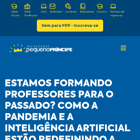
Web
Web
AVA
Webmail
Intranet
Biblioteca
Alumni
Formas de
Aluno
Professor
Ingresso
Vem para FPP - Inscreva-se
ESTAMOS FORMANDO
PROFESSORES PARA O
PASSADO? COMO A
PANDEMIA E A
INTELIGÊNCIA ARTIFICIAL