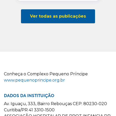
Ver todas as publicações
C
onheça o
C
omplexo
P
equeno
P
ríncipe
www.pequenoprincipe.org.br
DADOS DA INSTITUIÇÃO
Av. Iguaçu, 333, Bairro Rebouças CEP: 80230-020
Curitiba/PR 41 3310-1500