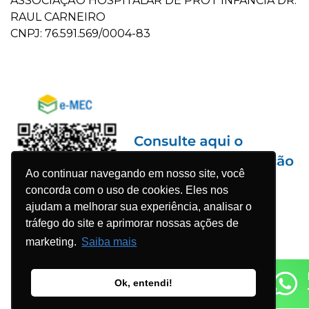
ASSOCIAÇÃO HOSPITALAR DE PROT INFANCIA DR.
RAUL CARNEIRO
CNPJ: 76.591.569/0004-83
Ao continuar navegando em nosso site, você
concorda com o uso de cookies. Eles nos
ajudam a melhorar sua experiência, analisar o
tráfego do site e aprimorar nossas ações de
marketing.
Saiba mais
Ok, entendi!
© 2023 Faculdade Pequeno Príncipe - Todos os direitos
reservados. Desenvolvido por
Agência WDK