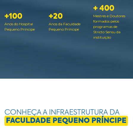
+ 400
+100
+20
Mestres e Doutores
formados pelos
Anos do Hospital
Anos da Faculdade
programas de
Pequeno Príncipe
Pequeno Príncipe
Stricto Sensu da
instituição
CONHEÇA A INFRAESTRUTURA DA
FACULDADE PEQUENO PRÍNCIPE