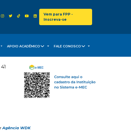
Vem para FPP -
Inscreva-se
APOIO ACADÊMICO
FALE CONOSCO
 41
or
Agência WDK