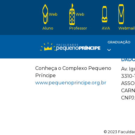
Web
Web
Aluno
Professor
AVA
Webmail
GRADUAÇÃO
DADO
C
onheça o
C
omplexo
P
equeno
Av. I
P
ríncipe
3310-
www.pequenoprincipe.org.br
ASSO
CARN
CNPJ:
© 2023 Faculdad