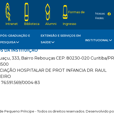
Formas de
Nossas
Redes:
Intranet
Biblioteca
Alumni
Ingresso
PÓS-GRADUAÇÃO E
EXTENSÃO E SERVIÇOS EM
INSTITUCIONAL
PESQUISA
SAÚDE
S DA INSTITUIÇÃO
guaçu, 333, Bairro Rebouças CEP: 80230-020 Curitiba/PR
1500
CIAÇÃO HOSPITALAR DE PROT INFANCIA DR. RAUL
EIRO
 76.591.569/0004-83
e Pequeno Príncipe - Todos os direitos reservados. Desenvolvido p