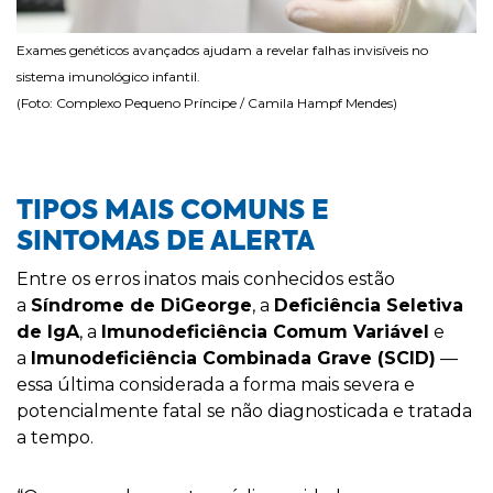
Exames genéticos avançados ajudam a revelar falhas invisíveis no
sistema imunológico infantil.
(Foto: Complexo Pequeno Príncipe / Camila Hampf Mendes)
TIPOS MAIS COMUNS E
SINTOMAS DE ALERTA
Entre os erros inatos mais conhecidos estão
a
S
índrome de DiGeorge
, a
Deficiê
ncia
Seletiva
de IgA
, a
Imunodefici
ência Comum Variável
e
a
Imunodeficiência Combinada Grave (SCID)
—
essa última considerada a forma mais severa e
potencialmente fatal se não diagnosticada e tratada
a tempo.