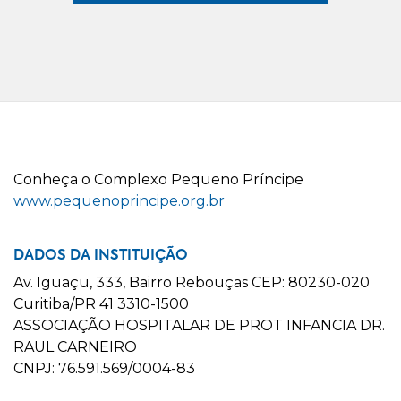
C
onheça o
C
omplexo
P
equeno
P
ríncipe
www.pequenoprincipe.org.br
DADOS DA INSTITUIÇÃO
Av. Iguaçu, 333, Bairro Rebouças CEP: 80230-020
Curitiba/PR 41 3310-1500
ASSOCIAÇÃO HOSPITALAR DE PROT INFANCIA DR.
RAUL CARNEIRO
CNPJ: 76.591.569/0004-83