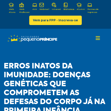
Web
Web
AVA
Webmail
Intranet
Biblioteca
Alumni
Formas de
Aluno
Professor
Ingresso
Vem para FPP - Inscreva-se
ERROS INATOS DA
IMUNIDADE: DOENÇAS
GENÉTICAS QUE
COMPROMETEM AS
DEFESAS DO CORPO JÁ NA