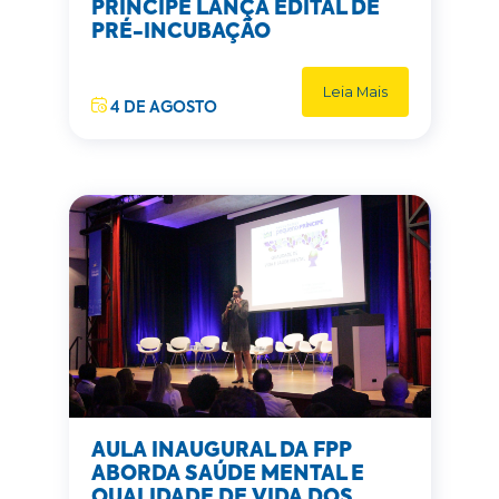
PRÍNCIPE LANÇA EDITAL DE
PRÉ-INCUBAÇÃO
Leia Mais
4 DE AGOSTO
AULA INAUGURAL DA FPP
ABORDA SAÚDE MENTAL E
QUALIDADE DE VIDA DOS