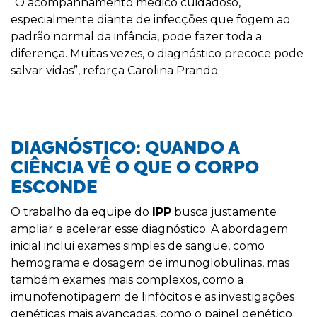
“O acompanhamento médico cuidadoso,
especialmente diante de infecções que fogem ao
padrão normal da infância, pode fazer toda a
diferença. Muitas vezes, o diagnóstico precoce pode
salvar vidas”, reforça Carolina Prando.
DIAGN
Ó
STICO: QUANDO A
CI
ÊNCIA VÊ O QUE O CORPO
ESCONDE
O trabalho da equipe do
IPP
busca justamente
ampliar e acelerar esse diagnóstico. A abordagem
inicial inclui exames simples de sangue, como
hemograma e dosagem de imunoglobulinas, mas
também exames mais complexos, como a
imunofenotipagem de linfócitos e as investigações
genéticas mais avançadas, como o painel genético