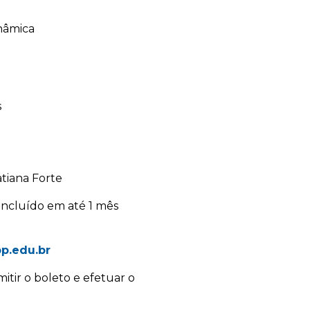
nâmica
s
atiana Forte
concluído em até 1 mês
p.edu.br
mitir o boleto e efetuar o