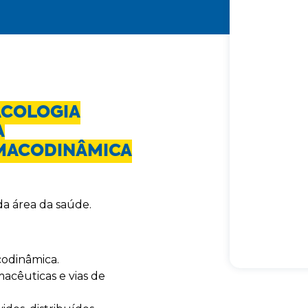
COLOGIA
A
RMACODINÂMICA
da área da saúde.
codinâmica.
acêuticas e vias de