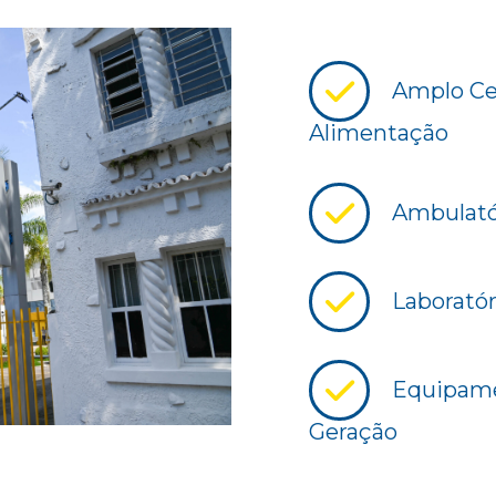
Amplo Cen
Alimentação
Ambulatór
Laboratór
Equipame
Geração