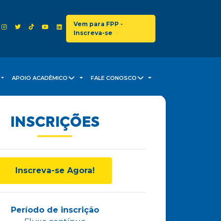
Vem para FPP -
Inscreva-se
APOIO ACADÊMICO
FALE CONOSCO
INSCRIÇÕES
Inscreva-se Agora!
Período de inscrição