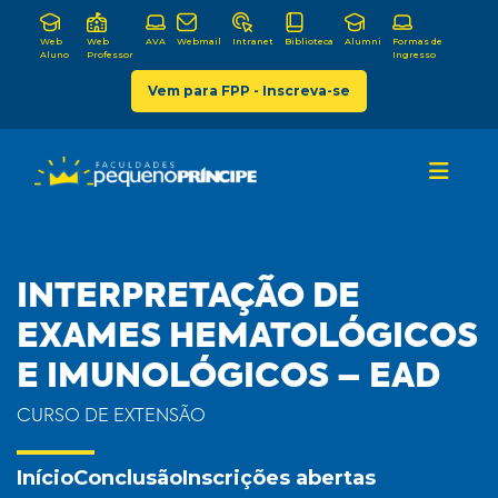
Web
Web
AVA
Webmail
Intranet
Biblioteca
Alumni
Formas de
Aluno
Professor
Ingresso
Vem para FPP - Inscreva-se
INTERPRETAÇÃO DE
EXAMES HEMATOLÓGICOS
E IMUNOLÓGICOS – EAD
CURSO DE EXTENSÃO
Início
Conclusão
Inscrições abertas