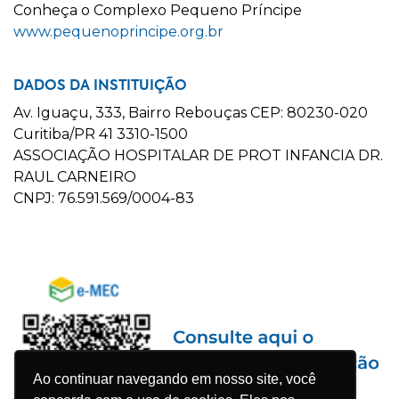
C
onheça o
C
omplexo
P
equeno
P
ríncipe
www.pequenoprincipe.org.br
DADOS DA INSTITUIÇÃO
Av. Iguaçu, 333, Bairro Rebouças CEP: 80230-020
Curitiba/PR 41 3310-1500
ASSOCIAÇÃO HOSPITALAR DE PROT INFANCIA DR.
RAUL CARNEIRO
CNPJ: 76.591.569/0004-83
Ao continuar navegando em nosso site, você