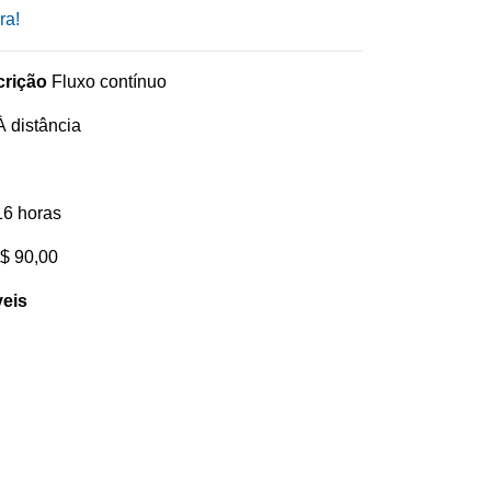
ra!
crição
Fluxo contínuo
 distância
6 horas
$ 90,00
veis