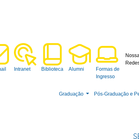
Noss
Redes
ail
Intranet
Biblioteca
Alumni
Formas de
Ingresso
Graduação
Pós-Graduação e P
S