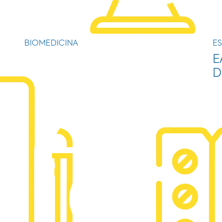
BIOMEDICINA
ES
E
D