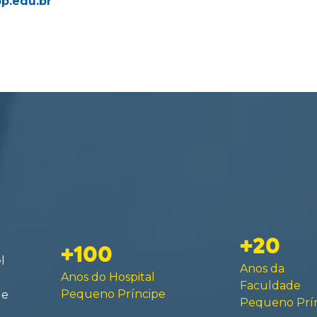
p.edu.br
+20
+100
l
Anos da
Anos do Hospital
Faculdade
Pequeno Príncipe
de
Pequeno Prí