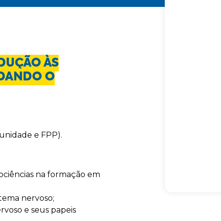
DUÇÃO ÀS
NDANDO O
munidade e FPP).
ociências na formação em
stema nervoso;
rvoso e seus papeis