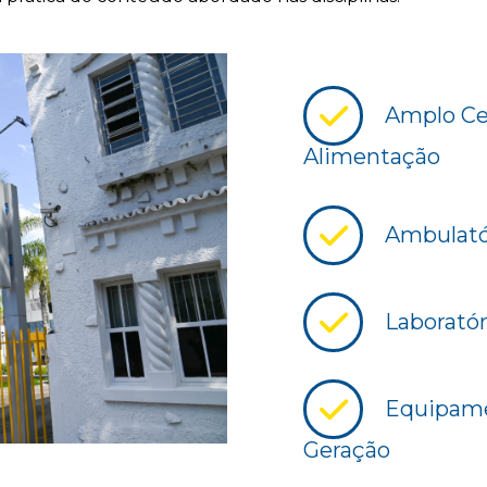
Amplo Cen
Alimentação
Ambulatór
Laboratór
Equipame
Geração