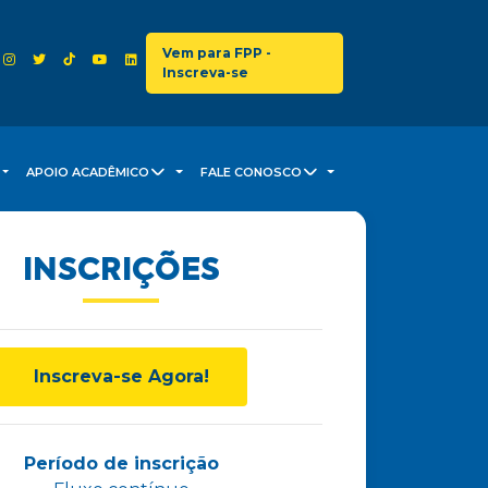
Vem para FPP -
Inscreva-se
APOIO ACADÊMICO
FALE CONOSCO
INSCRIÇÕES
Inscreva-se Agora!
Período de inscrição