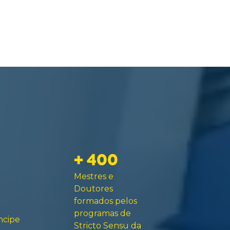
+ 400
Mestres e
Doutores
formados pelos
programas de
ncipe
Stricto Sensu da