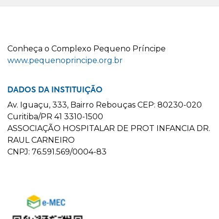
C
onheça o
C
omplexo
P
equeno
P
ríncipe
www.pequenoprincipe.org.br
DADOS DA INSTITUIÇÃO
Av. Iguaçu, 333, Bairro Rebouças CEP: 80230-020
Curitiba/PR 41 3310-1500
ASSOCIAÇÃO HOSPITALAR DE PROT INFANCIA DR.
RAUL CARNEIRO
CNPJ: 76.591.569/0004-83