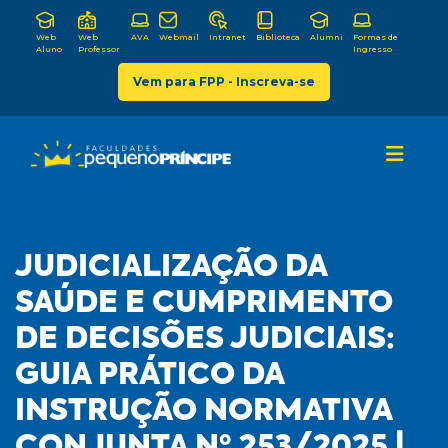
Web
Web
AVA
Webmail
Intranet
Biblioteca
Alumni
Formas de
Aluno
Professor
Ingresso
Vem para FPP - Inscreva-se
JUDICIALIZAÇÃO DA
SAÚDE E CUMPRIMENTO
DE DECISÕES JUDICIAIS:
GUIA PRÁTICO DA
INSTRUÇÃO NORMATIVA