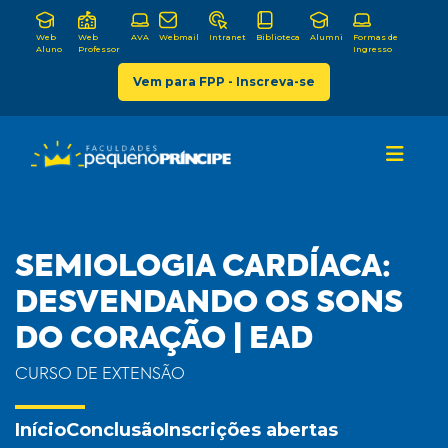
Web
Web
AVA
Webmail
Intranet
Biblioteca
Alumni
Formas de
Aluno
Professor
Ingresso
Vem para FPP - Inscreva-se
SEMIOLOGIA CARDÍACA:
DESVENDANDO OS SONS
DO CORAÇÃO | EAD
CURSO DE EXTENSÃO
Início
Conclusão
Inscrições abertas