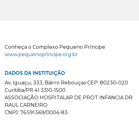
C
onheça o
C
omplexo
P
equeno
P
ríncipe
www.pequenoprincipe.org.br
DADOS DA INSTITUIÇÃO
Av. Iguaçu, 333, Bairro Rebouças CEP: 80230-020
Curitiba/PR 41 3310-1500
ASSOCIAÇÃO HOSPITALAR DE PROT INFANCIA DR.
RAUL CARNEIRO
CNPJ: 76.591.569/0004-83