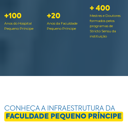
+ 400
+100
+20
Mestres e Doutores
formados pelos
Anos do Hospital
Anos da Faculdade
programas de
Pequeno Príncipe
Pequeno Príncipe
Stricto Sensu da
instituição
CONHEÇA A INFRAESTRUTURA DA
FACULDADE PEQUENO PRÍNCIPE