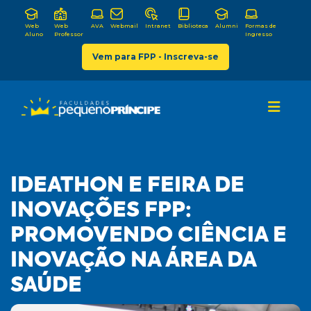
Web
Web
AVA
Webmail
Intranet
Biblioteca
Alumni
Formas de
Aluno
Professor
Ingresso
Vem para FPP - Inscreva-se
IDEATHON E FEIRA DE
INOVAÇÕES FPP:
PROMOVENDO CIÊNCIA E
INOVAÇÃO NA ÁREA DA
SAÚDE