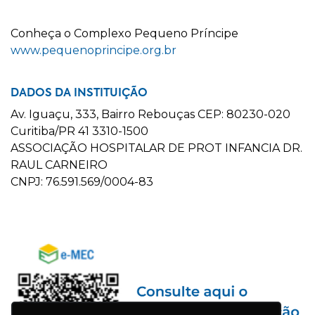
C
onheça o
C
omplexo
P
equeno
P
ríncipe
www.pequenoprincipe.org.br
DADOS DA INSTITUIÇÃO
Av. Iguaçu, 333, Bairro Rebouças CEP: 80230-020
Curitiba/PR 41 3310-1500
ASSOCIAÇÃO HOSPITALAR DE PROT INFANCIA DR.
RAUL CARNEIRO
CNPJ: 76.591.569/0004-83