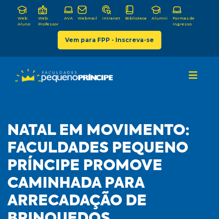
Web
Web
AVA
Webmail
Intranet
Biblioteca
Alumni
Formas de
Aluno
Professor
Ingresso
Vem para FPP - Inscreva-se
NATAL EM MOVIMENTO:
FACULDADES PEQUENO
PRÍNCIPE PROMOVE
CAMINHADA PARA
ARRECADAÇÃO DE