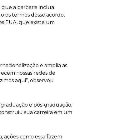
que a parceria inclua
do os termos desse acordo,
 nos EUA, que existe um
rnacionalização e amplia as
talecem nossas redes de
imos aqui”, observou
 graduação e pós-graduação,
e construiu sua carreira em um
a, ações como essa fazem