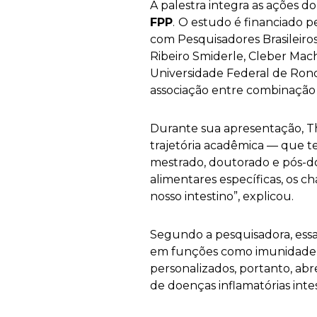
A palestra integra as ações 
FPP
.
O estudo é financiado p
com Pesquisadores Brasileiro
Ribeiro Smiderle, Cleber Mac
Universidade Federal de Rond
associação entre combinação de
Durante sua apresentação, T
trajetória acadêmica — que t
mestrado, doutorado e pós-do
alimentares específicas, os 
nosso intestino”, explicou.
Segundo a pesquisadora, essa
em funções como imunidade, 
personalizados, portanto, ab
de doenças inflamatórias inte