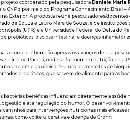
do projeto coordenado pela pesquisadora
Daniele Maria F
elo CNPq por meio do Programa Conhecimento Brasil – 
s no Exterior. A proposta reúne pesquisadores/docente
hado de Souza e Lauro Mera de Souza, e de instituições p
onópolis (UFR) e a Universidade Federal do Delta do Par
 prebióticos, disbiose intestinal e doenças inflamatórias 
haisa compartilhou não apenas os avanços de sua pesqu
eve início no Paraná, onde se formou em nutrição pela
utorado em bioquímica. “Eu uso os conceitos de bioquím
chamados prebióticos, que servem de alimento para as bac
s bactérias benéficas influenciam diretamente a saúde 
digestão e até regulação do humor. O desenvolvimento
re caminhos para intervenções nutricionais mais eficaze
stinais, como colite ulcerativa e doença de Crohn.