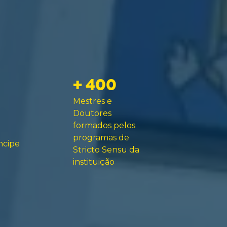
+ 400
Mestres e
Doutores
formados pelos
programas de
ncipe
Stricto Sensu da
instituição