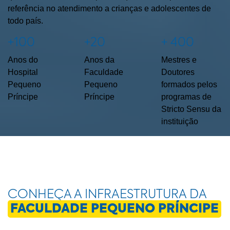
referência no atendimento a crianças e adolescentes de
todo país.
+100
+20
+ 400
Anos do
Anos da
Mestres e
Hospital
Faculdade
Doutores
Pequeno
Pequeno
formados pelos
Príncipe
Príncipe
programas de
Stricto Sensu da
instituição
CONHEÇA A INFRAESTRUTURA DA
FACULDADE PEQUENO PRÍNCIPE