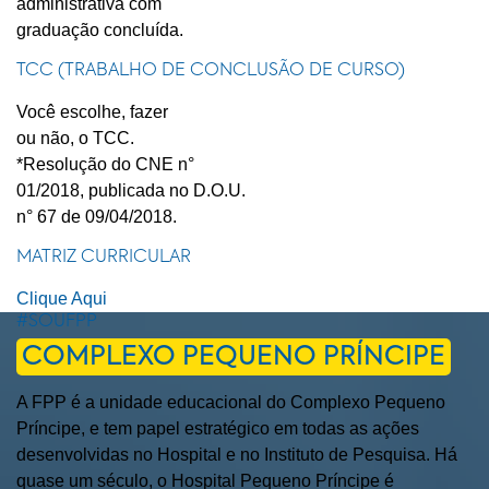
administrativa com
graduação concluída.
TCC (TRABALHO DE CONCLUSÃO DE CURSO)
Você escolhe, fazer
ou não, o TCC.
*Resolução do CNE n°
01/2018, publicada no D.O.U.
n° 67 de 09/04/2018.
MATRIZ CURRICULAR
Clique Aqui
#SOUFPP
COMPLEXO PEQUENO PRÍNCIPE
A FPP é a unidade educacional do Complexo Pequeno
Príncipe, e tem papel estratégico em todas as ações
desenvolvidas no Hospital e no Instituto de Pesquisa. Há
quase um século, o Hospital Pequeno Príncipe é