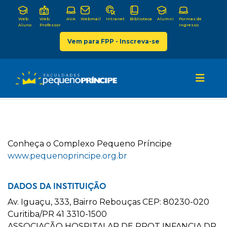
Web
Web
AVA
Webmail
Intranet
Biblioteca
Alumni
Formas de
Aluno
Professor
Ingresso
Vem para FPP - Inscreva-se
C
onheça o
C
omplexo
P
equeno
P
ríncipe
www.pequenoprincipe.org.br
DADOS DA INSTITUIÇÃO
Av. Iguaçu, 333, Bairro Rebouças CEP: 80230-020
Curitiba/PR 41 3310-1500
ASSOCIAÇÃO HOSPITALAR DE PROT INFANCIA DR.