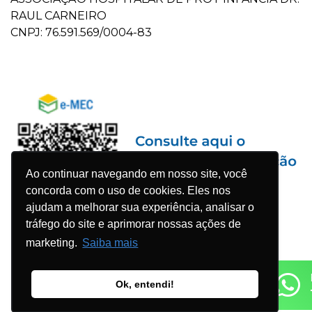
RAUL CARNEIRO
CNPJ: 76.591.569/0004-83
Ao continuar navegando em nosso site, você
concorda com o uso de cookies. Eles nos
ajudam a melhorar sua experiência, analisar o
tráfego do site e aprimorar nossas ações de
marketing.
Saiba mais
Ok, entendi!
© 2023 Faculdade Pequeno Príncipe - Todos os direitos
reservados. Desenvolvido por
Agência WDK