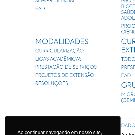
SEMIPRESENCIAL
PROG
BIOT
EAD
SAÚD
ADOL
PROG
CIÊN
MODALIDADES
CUR
EX
CURRICULARIZAÇÃO
LIGAS ACADÊMICAS
TODO
PRESTAÇÃO DE SERVIÇOS
PRES
PROJETOS DE EXTENSÃO
EAD
RESOLUÇÕES
GRU
MICR
(GEM
DADO
C
onheça o
C
omplexo
P
equeno
Ao continuar navegando em nosso site,
P
ríncipe
Av. Ig