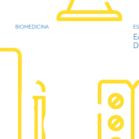
BIOMEDICINA
ES
E
D