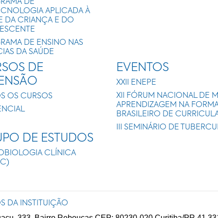
RAMA DE
ECNOLOGIA APLICADA À
E DA CRIANÇA E DO
ESCENTE
RAMA DE ENSINO NAS
CIAS DA SAÚDE
SOS DE
EVENTOS
TENSÃO
XXII ENEPE
XII FÓRUM NACIONAL DE 
S OS CURSOS
APRENDIZAGEM NA FORMAÇ
ENCIAL
BRASILEIRO DE CURRICUL
III SEMINÁRIO DE TUBERC
PO DE ESTUDOS
OBIOLOGIA CLÍNICA
IC)
S DA INSTITUIÇÃO
uaçu, 333, Bairro Rebouças CEP: 80230-020 Curitiba/PR 41 33