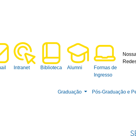
Noss
Redes
ail
Intranet
Biblioteca
Alumni
Formas de
Ingresso
Graduação
Pós-Graduação e P
S