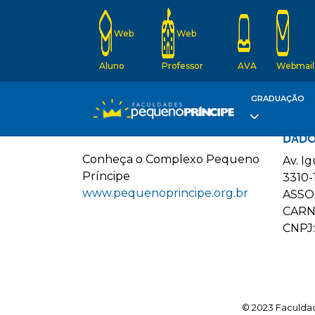
Web
Web
Aluno
Professor
AVA
Webmail
GRADUAÇÃO
DADO
C
onheça o
C
omplexo
P
equeno
Av. I
P
ríncipe
3310-
www.pequenoprincipe.org.br
ASSO
CARN
CNPJ:
© 2023 Faculdad