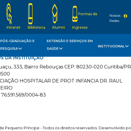
Formas de
Nossas
Redes:
Intranet
Biblioteca
Alumni
Ingresso
PÓS-GRADUAÇÃO E
EXTENSÃO E SERVIÇOS EM
INSTITUCIONAL
PESQUISA
SAÚDE
S DA INSTITUIÇÃO
guaçu, 333, Bairro Rebouças CEP: 80230-020 Curitiba/PR
1500
CIAÇÃO HOSPITALAR DE PROT INFANCIA DR. RAUL
EIRO
 76.591.569/0004-83
e Pequeno Príncipe - Todos os direitos reservados. Desenvolvido p