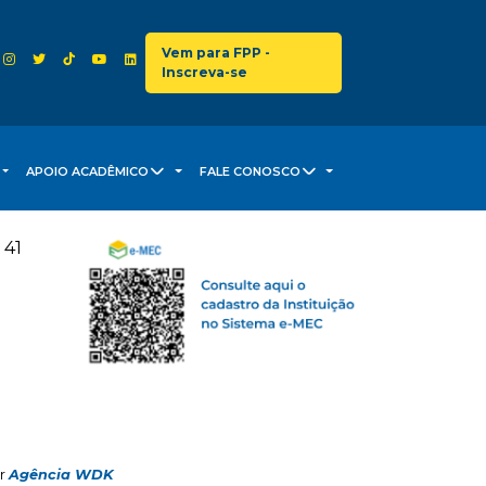
Vem para FPP -
Inscreva-se
APOIO ACADÊMICO
FALE CONOSCO
 41
or
Agência WDK