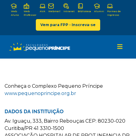
Web
Web
AVA
Webmail
Intranet
Biblioteca
Alumni
Formas de
Aluno
Professor
Ingresso
Vem para FPP - Inscreva-se
C
onheça o
C
omplexo
P
equeno
P
ríncipe
www.pequenoprincipe.org.br
DADOS DA INSTITUIÇÃO
Av. Iguaçu, 333, Bairro Rebouças CEP: 80230-020
Curitiba/PR 41 3310-1500
ASSOCIAÇÃO HOSPITALAR DE PROT INFANCIA DR.