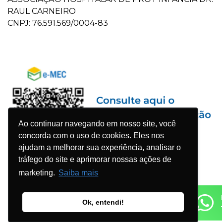
RAUL CARNEIRO
CNPJ: 76.591.569/0004-83
Ao continuar navegando em nosso site, você
concorda com o uso de cookies. Eles nos
ajudam a melhorar sua experiência, analisar o
tráfego do site e aprimorar nossas ações de
marketing.
Saiba mais
Ok, entendi!
© 2023 Faculdade Pequeno Príncipe - Todos os direitos
reservados. Desenvolvido por
Agência WDK