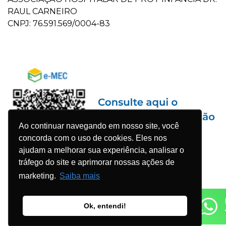
RAUL CARNEIRO
CNPJ: 76.591.569/0004-83
Ao continuar navegando em nosso site, você
concorda com o uso de cookies. Eles nos
ajudam a melhorar sua experiência, analisar o
tráfego do site e aprimorar nossas ações de
marketing.
Saiba mais
Ok, entendi!
© 2023 Faculdade Pequeno Príncipe - Todos os direitos
reservados. Desenvolvido por
Agência WDK