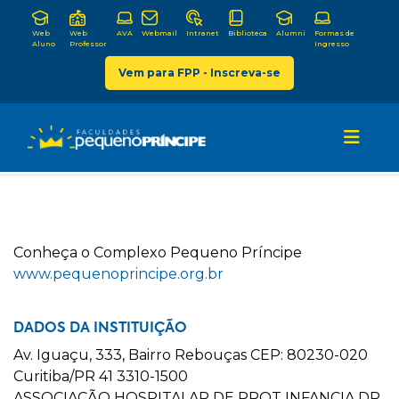
Web
Web
AVA
Webmail
Intranet
Biblioteca
Alumni
Formas de
Aluno
Professor
Ingresso
Vem para FPP - Inscreva-se
C
onheça o
C
omplexo
P
equeno
P
ríncipe
www.pequenoprincipe.org.br
DADOS DA INSTITUIÇÃO
Av. Iguaçu, 333, Bairro Rebouças CEP: 80230-020
Curitiba/PR 41 3310-1500
ASSOCIAÇÃO HOSPITALAR DE PROT INFANCIA DR.