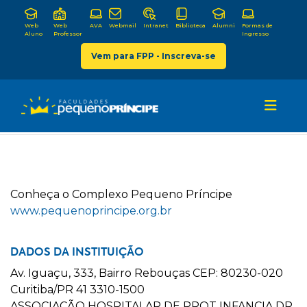
Web
Web
AVA
Webmail
Intranet
Biblioteca
Alumni
Formas de
Aluno
Professor
Ingresso
Vem para FPP - Inscreva-se
C
onheça o
C
omplexo
P
equeno
P
ríncipe
www.pequenoprincipe.org.br
DADOS DA INSTITUIÇÃO
Av. Iguaçu, 333, Bairro Rebouças CEP: 80230-020
Curitiba/PR 41 3310-1500
ASSOCIAÇÃO HOSPITALAR DE PROT INFANCIA DR.