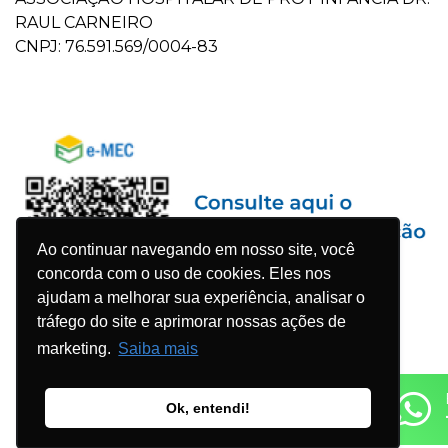
RAUL CARNEIRO
CNPJ: 76.591.569/0004-83
Ao continuar navegando em nosso site, você
concorda com o uso de cookies. Eles nos
ajudam a melhorar sua experiência, analisar o
tráfego do site e aprimorar nossas ações de
marketing.
Saiba mais
Ok, entendi!
© 2023 Faculdade Pequeno Príncipe - Todos os direitos
reservados. Desenvolvido por
Agência WDK