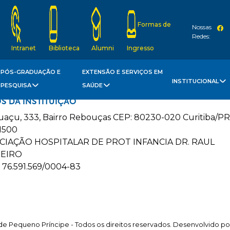
Formas de
Nossas
Redes:
Intranet
Biblioteca
Alumni
Ingresso
PÓS-GRADUAÇÃO E
EXTENSÃO E SERVIÇOS EM
INSTITUCIONAL
PESQUISA
SAÚDE
S DA INSTITUIÇÃO
guaçu, 333, Bairro Rebouças CEP: 80230-020 Curitiba/PR
1500
CIAÇÃO HOSPITALAR DE PROT INFANCIA DR. RAUL
EIRO
 76.591.569/0004-83
e Pequeno Príncipe - Todos os direitos reservados. Desenvolvido p