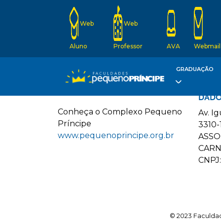
Web
Web
Aluno
Professor
AVA
Webmail
GRADUAÇÃO
DADO
C
onheça o
C
omplexo
P
equeno
Av. I
P
ríncipe
3310-
www.pequenoprincipe.org.br
ASSO
CARN
CNPJ:
© 2023 Faculdad