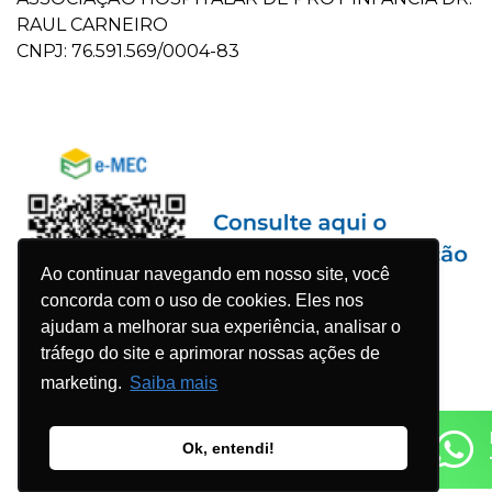
RAUL CARNEIRO
CNPJ: 76.591.569/0004-83
Ao continuar navegando em nosso site, você
concorda com o uso de cookies. Eles nos
ajudam a melhorar sua experiência, analisar o
tráfego do site e aprimorar nossas ações de
marketing.
Saiba mais
Ok, entendi!
© 2023 Faculdade Pequeno Príncipe - Todos os direitos
reservados. Desenvolvido por
Agência WDK