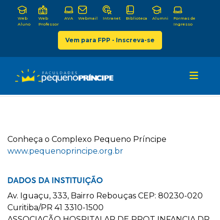
Web
Web
AVA
Webmail
Intranet
Biblioteca
Alumni
Formas de
Aluno
Professor
Ingresso
Vem para FPP - Inscreva-se
C
onheça o
C
omplexo
P
equeno
P
ríncipe
www.pequenoprincipe.org.br
DADOS DA INSTITUIÇÃO
Av. Iguaçu, 333, Bairro Rebouças CEP: 80230-020
Curitiba/PR 41 3310-1500
ASSOCIAÇÃO HOSPITALAR DE PROT INFANCIA DR.