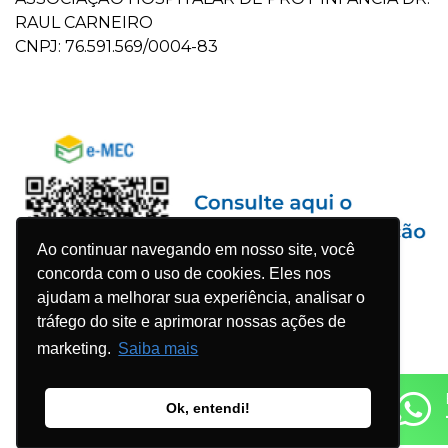
RAUL CARNEIRO
CNPJ: 76.591.569/0004-83
Ao continuar navegando em nosso site, você
concorda com o uso de cookies. Eles nos
ajudam a melhorar sua experiência, analisar o
tráfego do site e aprimorar nossas ações de
marketing.
Saiba mais
Ok, entendi!
© 2023 Faculdade Pequeno Príncipe - Todos os direitos
reservados. Desenvolvido por
Agência WDK