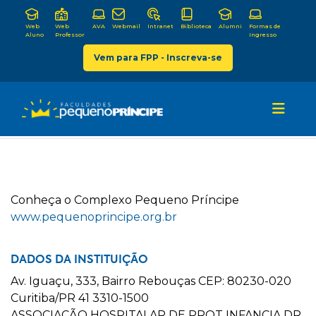
Web
Web
AVA
Webmail
Intranet
Biblioteca
Alumni
Formas de
Aluno
Professor
Ingresso
Vem para FPP - Inscreva-se
C
onheça o
C
omplexo
P
equeno
P
ríncipe
www.pequenoprincipe.org.br
DADOS DA INSTITUIÇÃO
Av. Iguaçu, 333, Bairro Rebouças CEP: 80230-020
Curitiba/PR 41 3310-1500
ASSOCIAÇÃO HOSPITALAR DE PROT INFANCIA DR.