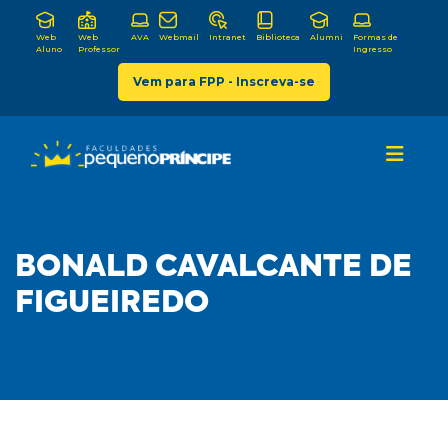
Web
Web
AVA
Webmail
Intranet
Biblioteca
Alumni
Formas de
Aluno
Professor
Ingresso
Vem para FPP - Inscreva-se
BONALD CAVALCANTE DE
FIGUEIREDO