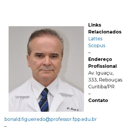
Links
Relacionados
Lattes
Scopus
–
Endereço
Profissional
Av. Iguaçu,
333, Rebouças.
Curitiba/PR
–
Contato
bonald.figueiredo@professor.fpp.edu.br
–