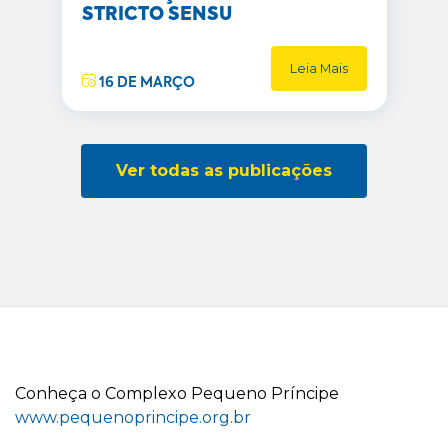
STRICTO SENSU
Leia Mais
16 DE MARÇO
Ver todas as publicações
C
onheça o
C
omplexo
P
equeno
P
ríncipe
www.pequenoprincipe.org.br