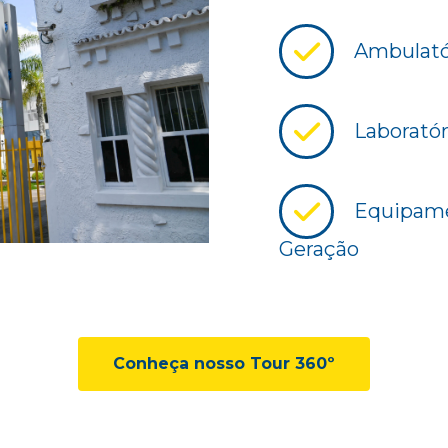
Ambulatór
Laboratór
Equipame
Geração
Conheça nosso Tour 360º