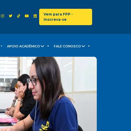
Vem para FPP -
Inscreva-se
APOIO ACADÊMICO
FALE CONOSCO