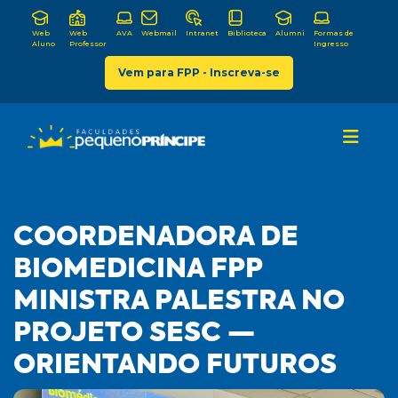
Web
Web
AVA
Webmail
Intranet
Biblioteca
Alumni
Formas de
Aluno
Professor
Ingresso
Vem para FPP - Inscreva-se
COORDENADORA DE
BIOMEDICINA FPP
MINISTRA PALESTRA NO
PROJETO SESC —
ORIENTANDO FUTUROS