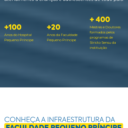
+ 400
+100
+20
Mestres e Doutores
formados pelos
Anos do Hospital
Anos da Faculdade
programas de
Pequeno Príncipe
Pequeno Príncipe
Stricto Sensu da
instituição
CONHEÇA A INFRAESTRUTURA DA
FACULDADE PEQUENO PRÍNCIPE