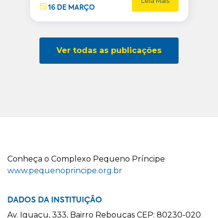
Leia Mais
16 DE MARÇO
Ver todas as publicações
C
onheça o
C
omplexo
P
equeno
P
ríncipe
www.pequenoprincipe.org.br
DADOS DA INSTITUIÇÃO
Av. Iguaçu, 333, Bairro Rebouças CEP: 80230-020