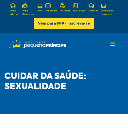
Web
Web
AVA
Webmail
Intranet
Biblioteca
Alumni
Formas de
Aluno
Professor
Ingresso
Vem para FPP - Inscreva-se
CUIDAR DA SAÚDE:
SEXUALIDADE