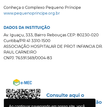
C
onheça o
C
omplexo
P
equeno
P
ríncipe
www.pequenoprincipe.org.br
DADOS DA INSTITUIÇÃO
Av. Iguaçu, 333, Bairro Rebouças CEP: 80230-020
Curitiba/PR 41 3310-1500
ASSOCIAÇÃO HOSPITALAR DE PROT INFANCIA DR.
RAUL CARNEIRO
CNPJ: 76.591.569/0004-83
Ao continuar navegando em nosso site, você