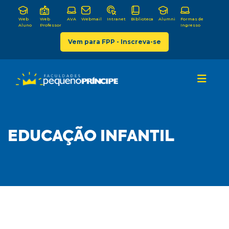
Web
Web
AVA
Webmail
Intranet
Biblioteca
Alumni
Formas de
Aluno
Professor
Ingresso
Vem para FPP - Inscreva-se
EDUCAÇÃO INFANTIL