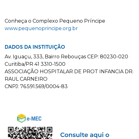
C
onheça o
C
omplexo
P
equeno
P
ríncipe
www.pequenoprincipe.org.br
DADOS DA INSTITUIÇÃO
Av. Iguaçu, 333, Bairro Rebouças CEP: 80230-020
Curitiba/PR 41 3310-1500
ASSOCIAÇÃO HOSPITALAR DE PROT INFANCIA DR.
RAUL CARNEIRO
CNPJ: 76.591.569/0004-83