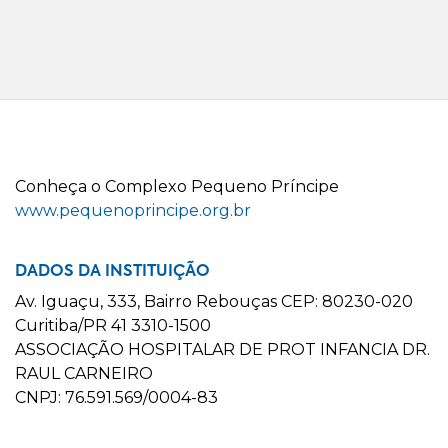
C
onheça o
C
omplexo
P
equeno
P
ríncipe
www.pequenoprincipe.org.br
DADOS DA INSTITUIÇÃO
Av. Iguaçu, 333, Bairro Rebouças CEP: 80230-020
Curitiba/PR 41 3310-1500
ASSOCIAÇÃO HOSPITALAR DE PROT INFANCIA DR.
RAUL CARNEIRO
CNPJ: 76.591.569/0004-83