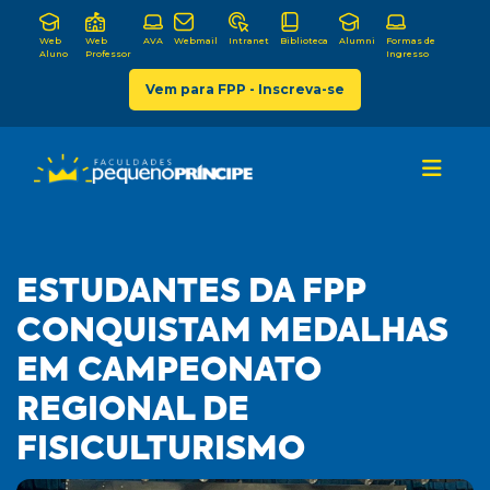
Web
Web
AVA
Webmail
Intranet
Biblioteca
Alumni
Formas de
Aluno
Professor
Ingresso
Vem para FPP - Inscreva-se
ESTUDANTES DA FPP
CONQUISTAM MEDALHAS
EM CAMPEONATO
REGIONAL DE
FISICULTURISMO