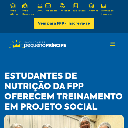
Web
Web
AVA
Webmail
Intranet
Biblioteca
Alumni
Formas de
Aluno
Professor
Ingresso
Vem para FPP - Inscreva-se
ESTUDANTES DE
NUTRIÇÃO DA FPP
OFERECEM TREINAMENTO
EM PROJETO SOCIAL