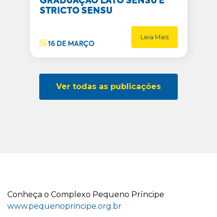
GRADUAÇÃO LATO SENSU E
STRICTO SENSU
Leia Mais
16 DE MARÇO
Ver todas as publicações
C
onheça o
C
omplexo
P
equeno
P
ríncipe
www.pequenoprincipe.org.br