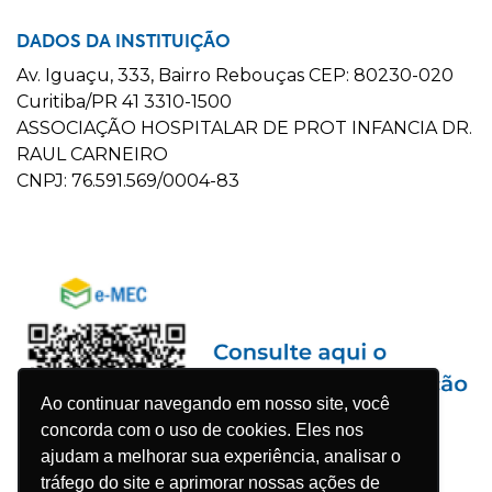
DADOS DA INSTITUIÇÃO
Av. Iguaçu, 333, Bairro Rebouças CEP: 80230-020
Curitiba/PR 41 3310-1500
ASSOCIAÇÃO HOSPITALAR DE PROT INFANCIA DR.
RAUL CARNEIRO
CNPJ: 76.591.569/0004-83
Ao continuar navegando em nosso site, você
concorda com o uso de cookies. Eles nos
ajudam a melhorar sua experiência, analisar o
tráfego do site e aprimorar nossas ações de