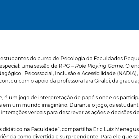
 os estudantes do curso de Psicologia da Faculdades Peq
especial: uma sessão de RPG –
Role Playing Game
. O en
gógico , Psicossocial, Inclusão e Acessibilidade (NADIA
contou com o apoio da professora Iara Giraldi, da gradua
e
, é um jogo de interpretação de papéis onde os parti
ras em um mundo imaginário. Durante o jogo, os estudan
o interações verbais para descrever as ações e decisões 
didático na Faculdade”, compartilha Eric Luiz Menegusso
iência como divertida e surpreendente. Para ele que s