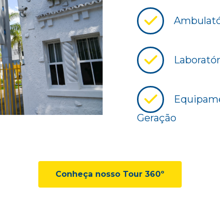
Ambulatór
Laboratór
Equipame
Geração
Conheça nosso Tour 360º