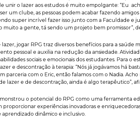
 de unir o lazer aos estudos é muito empolgante: “Eu ac
ser um clube, as pessoas podem acabar fazendo amigos
endo super incrível fazer isso junto com a Faculdade e j
 muito a gente, tá sendo um projeto bem promissor”, de
lazer, jogar RPG traz diversos benefícios para a saúde 
nto pessoal e auxilia na redução da ansiedade. Ativida
abilidades sociais e emocionais dos estudantes. Para o e
 lazer e descontração à terapia: “Nós já jogávamos há bas
em parceria com o Eric, então falamos com o Nadia. Acho
 lazer e de descontração, ainda é algo terapêutico”, af
emonstrou o potencial do RPG como uma ferramenta educ
roporcionar experiências inovadoras e enriquecedoras 
prendizado dinâmico e inclusivo.