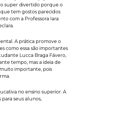
ho super divertido porque o
 que tem gostos parecidos
unto com a Professora Iara
clara.
mental. A prática promove o
des como essa são importantes
studante Lucca Braga Fávero,
tante tempo, mas a ideia de
 muito importante, pois
irma.
ativa no ensino superior. A
para seus alunos,