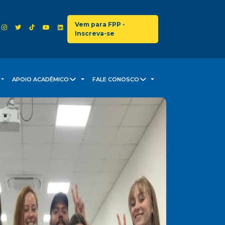
Vem para FPP -
Inscreva-se
APOIO ACADÊMICO
FALE CONOSCO