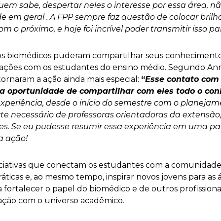
uem sabe, despertar neles o interesse por essa área, 
e em geral . A FPP sempre faz questão de colocar bril
 o próximo, e hoje foi incrível poder transmitir isso pa
uros biomédicos puderam compartilhar seus conhecimen
mações com os estudantes do ensino médio. Segundo Anna 
ornaram a ação ainda mais especial:
“
Esse contato com
a oportunidade de compartilhar com eles todo o con
xperiência, desde o início do semestre com o planejame
te necessário de professoras orientadoras da extensão
es. Se eu pudesse resumir essa experiência em uma pal
a ação!
iativas que conectam os estudantes com a comunidade
áticas e, ao mesmo tempo, inspirar novos jovens para as 
ra fortalecer o papel do biomédico e de outros profission
ação com o universo acadêmico.