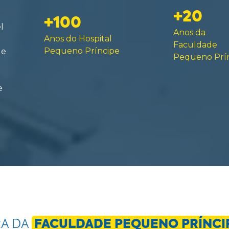
+20
+100
l
Anos da
Anos do Hospital
Faculdade
Pequeno Príncipe
de
Pequeno Prí
e
RA DA
FACULDADE PEQUENO PRÍNCI