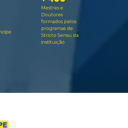
Mestres e
Doutores
formados pelos
programas de
ncipe
Stricto Sensu da
instituição
PE