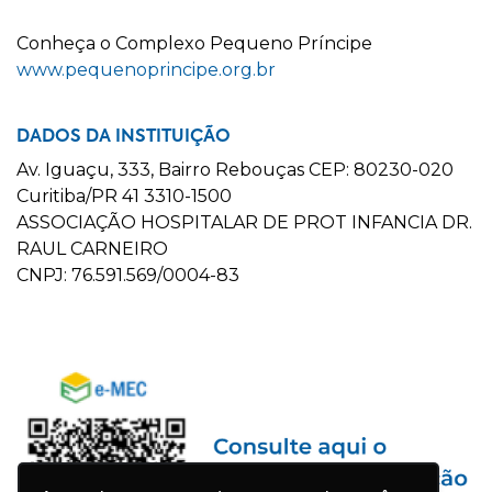
C
onheça o
C
omplexo
P
equeno
P
ríncipe
www.pequenoprincipe.org.br
DADOS DA INSTITUIÇÃO
Av. Iguaçu, 333, Bairro Rebouças CEP: 80230-020
Curitiba/PR 41 3310-1500
ASSOCIAÇÃO HOSPITALAR DE PROT INFANCIA DR.
RAUL CARNEIRO
CNPJ: 76.591.569/0004-83