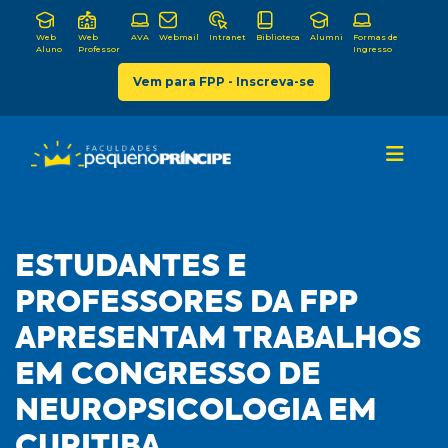
Web
Web
AVA
Webmail
Intranet
Biblioteca
Alumni
Formas de
Aluno
Professor
Ingresso
Vem para FPP - Inscreva-se
ESTUDANTES E
PROFESSORES DA FPP
APRESENTAM TRABALHOS
EM CONGRESSO DE
NEUROPSICOLOGIA EM