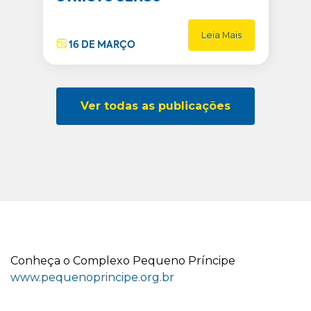
Leia Mais
16 DE MARÇO
Ver todas as publicações
C
onheça o
C
omplexo
P
equeno
P
ríncipe
www.pequenoprincipe.org.br