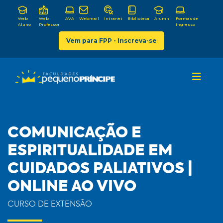
Web
Web
AVA
Webmail
Intranet
Biblioteca
Alumni
Formas de
Aluno
Professor
Ingresso
Vem para FPP - Inscreva-se
COMUNICAÇÃO E
ESPIRITUALIDADE EM
CUIDADOS PALIATIVOS |
ONLINE AO VIVO
CURSO DE EXTENSÃO