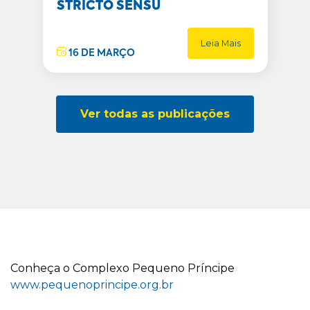
STRICTO SENSU
Leia Mais
16 DE MARÇO
Ver todas as publicações
C
onheça o
C
omplexo
P
equeno
P
ríncipe
www.pequenoprincipe.org.br