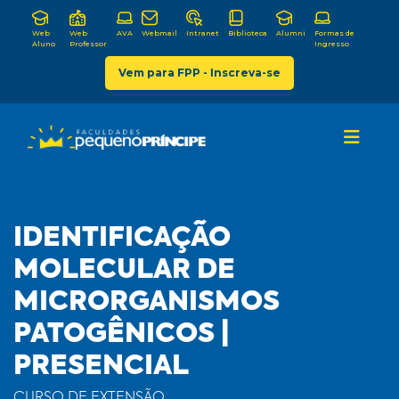
Web
Web
AVA
Webmail
Intranet
Biblioteca
Alumni
Formas de
Aluno
Professor
Ingresso
Vem para FPP - Inscreva-se
IDENTIFICAÇÃO
MOLECULAR DE
MICRORGANISMOS
PATOGÊNICOS |
PRESENCIAL
CURSO DE EXTENSÃO