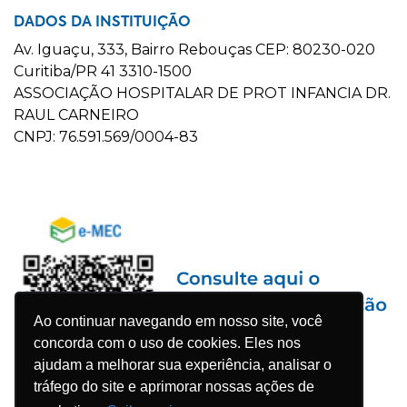
DADOS DA INSTITUIÇÃO
Av. Iguaçu, 333, Bairro Rebouças CEP: 80230-020
Curitiba/PR 41 3310-1500
ASSOCIAÇÃO HOSPITALAR DE PROT INFANCIA DR.
RAUL CARNEIRO
CNPJ: 76.591.569/0004-83
Ao continuar navegando em nosso site, você
concorda com o uso de cookies. Eles nos
ajudam a melhorar sua experiência, analisar o
tráfego do site e aprimorar nossas ações de