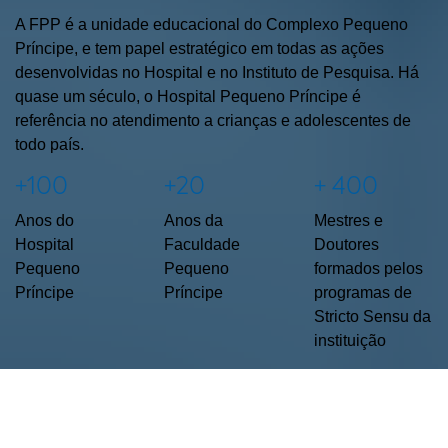
A FPP é a unidade educacional do Complexo Pequeno
Príncipe, e tem papel estratégico em todas as ações
desenvolvidas no Hospital e no Instituto de Pesquisa. Há
quase um século, o Hospital Pequeno Príncipe é
referência no atendimento a crianças e adolescentes de
todo país.
+100
+20
+ 400
Anos do
Anos da
Mestres e
Hospital
Faculdade
Doutores
Pequeno
Pequeno
formados pelos
Príncipe
Príncipe
programas de
Stricto Sensu da
instituição