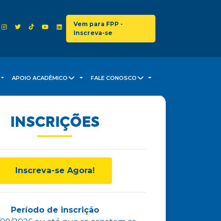
Vem para FPP -
Inscreva-se
APOIO ACADÊMICO
FALE CONOSCO
INSCRIÇÕES
Inscreva-se Agora!
Período de inscrição