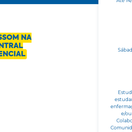
Até 14
SSOM NA
ENTRAL
Sábad
SENCIAL
Estud
estuda
enfermag
e/ou
Colabo
Comunida