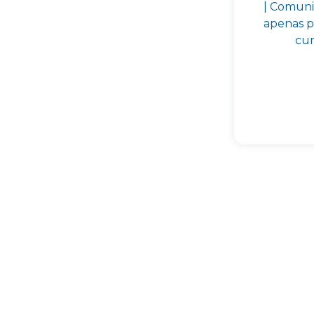
| Comuni
apenas p
cur