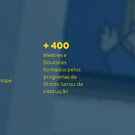
+ 400
Mestres e
Doutores
formados pelos
programas de
ncipe
Stricto Sensu da
instituição