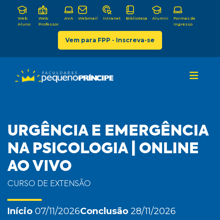
Web
Web
AVA
Webmail
Intranet
Biblioteca
Alumni
Formas de
Aluno
Professor
Ingresso
Vem para FPP - Inscreva-se
URGÊNCIA E EMERGÊNCIA
NA PSICOLOGIA | ONLINE
AO VIVO
CURSO DE EXTENSÃO
Início
07/11/2026
Conclusão
28/11/2026