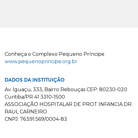
C
onheça o
C
omplexo
P
equeno
P
ríncipe
www.pequenoprincipe.org.br
DADOS DA INSTITUIÇÃO
Av. Iguaçu, 333, Bairro Rebouças CEP: 80230-020
Curitiba/PR 41 3310-1500
ASSOCIAÇÃO HOSPITALAR DE PROT INFANCIA DR.
RAUL CARNEIRO
CNPJ: 76.591.569/0004-83