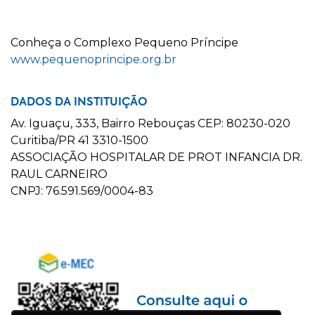
C
onheça o
C
omplexo
P
equeno
P
ríncipe
www.pequenoprincipe.org.br
DADOS DA INSTITUIÇÃO
Av. Iguaçu, 333, Bairro Rebouças CEP: 80230-020
Curitiba/PR 41 3310-1500
ASSOCIAÇÃO HOSPITALAR DE PROT INFANCIA DR.
RAUL CARNEIRO
CNPJ: 76.591.569/0004-83