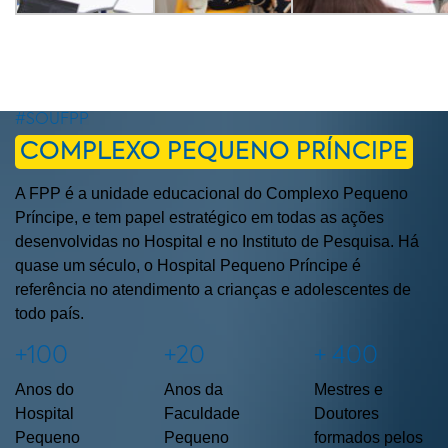
#SOUFPP
COMPLEXO PEQUENO PRÍNCIPE
A FPP é a unidade educacional do Complexo Pequeno
Príncipe, e tem papel estratégico em todas as ações
desenvolvidas no Hospital e no Instituto de Pesquisa. Há
quase um século, o Hospital Pequeno Príncipe é
referência no atendimento a crianças e adolescentes de
todo país.
+100
+20
+ 400
Anos do
Anos da
Mestres e
Hospital
Faculdade
Doutores
Pequeno
Pequeno
formados pelos