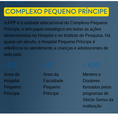
#SOUFPP
COMPLEXO PEQUENO PRÍNCIPE
A FPP é a unidade educacional do Complexo Pequeno
Príncipe, e tem papel estratégico em todas as ações
desenvolvidas no Hospital e no Instituto de Pesquisa. Há
quase um século, o Hospital Pequeno Príncipe é
referência no atendimento a crianças e adolescentes de
todo país.
+100
+20
+ 400
Anos do
Anos da
Mestres e
Hospital
Faculdade
Doutores
Pequeno
Pequeno
formados pelos
Príncipe
Príncipe
programas de
Stricto Sensu da
instituição