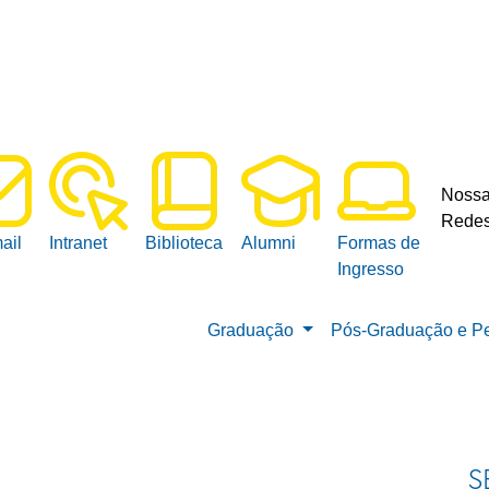
Noss
Redes
ail
Intranet
Biblioteca
Alumni
Formas de
Ingresso
Graduação
Pós-Graduação e P
S