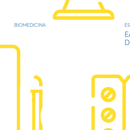
BIOMEDICINA
ES
E
D