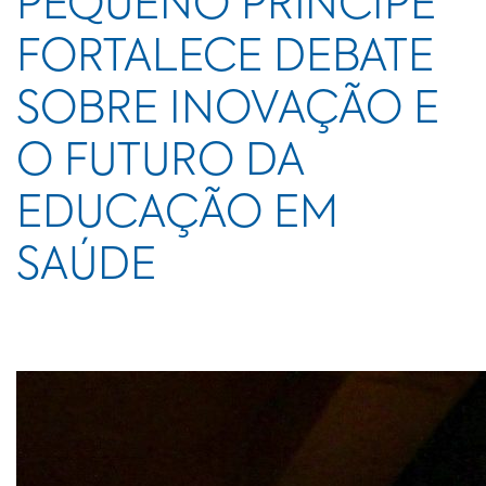
PEQUENO PRÍNCIPE
FORTALECE DEBATE
SOBRE INOVAÇÃO E
O FUTURO DA
EDUCAÇÃO EM
SAÚDE
Evento reuniu em Curitiba referências nacionais e
internacionais da área.